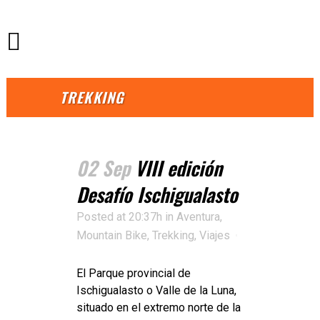
TREKKING
02 Sep
VIII edición
Desafío Ischigualasto
Posted at 20:37h
in
Aventura
,
Mountain Bike
,
Trekking
,
Viajes
El Parque provincial de
Ischigualasto o Valle de la Luna,
situado en el extremo norte de la