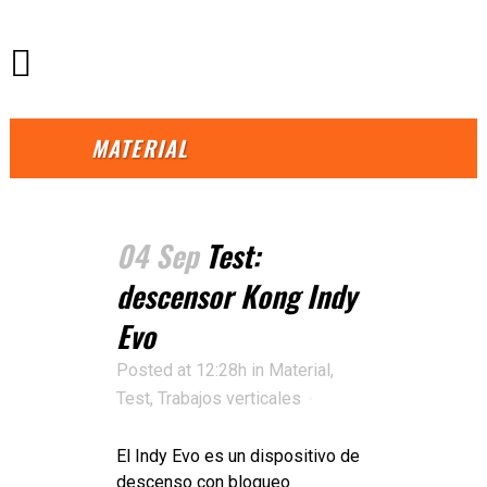
MATERIAL
04 Sep
Test:
descensor Kong Indy
Evo
Posted at 12:28h
in
Material
,
Test
,
Trabajos verticales
El Indy Evo es un dispositivo de
descenso con bloqueo